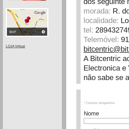
dos seguinte 
morada:
R. do
localidade:
Lo
tel:
28943274
Telemóvel:
91
LOJA Virtual
bitcentric@bit
A Bitcentric 
Electronica e
não sabe se a
* Campos obrigatórios
Nome